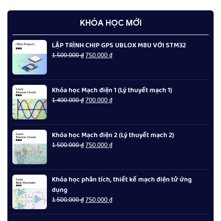
KHÓA HỌC MỚI
LẬP TRÌNH CHIP GPS UBLOX M8U VỚI STM32
Giá
Giá
1.500.000
₫
750.000
₫
gốc
hiện
là:
tại
1.500.000 ₫.
là:
Khóa học Mạch điện 1 (Lý thuyết mạch 1)
750.000 ₫.
Giá
Giá
1.400.000
₫
700.000
₫
gốc
hiện
là:
tại
1.400.000 ₫.
là:
Khóa học Mạch điện 2 (Lý thuyết mạch 2)
700.000 ₫.
Giá
Giá
1.500.000
₫
750.000
₫
gốc
hiện
là:
tại
1.500.000 ₫.
là:
Khóa học phân tích, thiết kế mạch điện tử ứng
750.000 ₫.
dụng
Giá
Giá
1.500.000
₫
750.000
₫
gốc
hiện
là:
tại