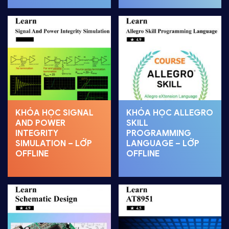
KHÓA HỌC SIGNAL
KHÓA HỌC ALLEGRO
AND POWER
SKILL
INTEGRITY
PROGRAMMING
SIMULATION – LỚP
LANGUAGE – LỚP
OFFLINE
OFFLINE