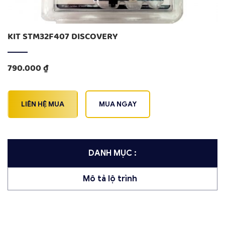
KIT STM32F407 DISCOVERY
790.000
₫
LIÊN HỆ MUA
MUA NGAY
DANH MỤC :
Mô tả lộ trình