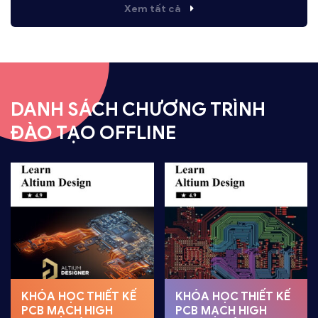
1.500.000 ₫.
là:
Xem tất cả
750.000 ₫.
DANH SÁCH CHƯƠNG TRÌNH
ĐÀO TẠO OFFLINE
KHÓA HỌC THIẾT KẾ
KHÓA HỌC THIẾT KẾ
PCB MẠCH HIGH
PCB MẠCH HIGH