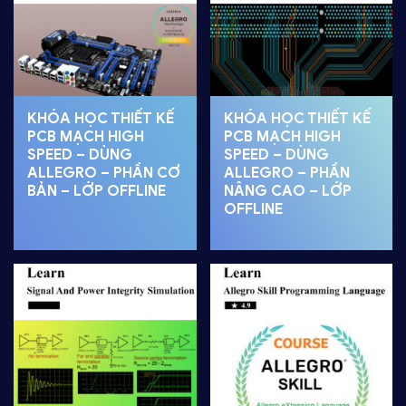
KHÓA HỌC THIẾT KẾ
KHÓA HỌC THIẾT KẾ
PCB MẠCH HIGH
PCB MẠCH HIGH
SPEED – DÙNG
SPEED – DÙNG
ALLEGRO – PHẦN CƠ
ALLEGRO – PHẦN
BẢN – LỚP OFFLINE
NÂNG CAO – LỚP
OFFLINE