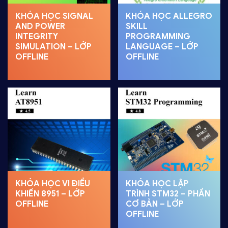
KHÓA HỌC SIGNAL
KHÓA HỌC ALLEGRO
AND POWER
SKILL
INTEGRITY
PROGRAMMING
SIMULATION – LỚP
LANGUAGE – LỚP
OFFLINE
OFFLINE
KHÓA HỌC VI ĐIỀU
KHÓA HỌC LẬP
KHIỂN 8951 – LỚP
TRÌNH STM32 – PHẦN
OFFLINE
CƠ BẢN – LỚP
OFFLINE