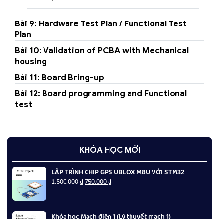
Bài 9: Hardware Test Plan / Functional Test
Plan
Bài 10: Validation of PCBA with Mechanical
housing
Bài 11: Board Bring-up
Bài 12: Board programming and Functional
test
KHÓA HỌC MỚI
LẬP TRÌNH CHIP GPS UBLOX M8U VỚI STM32
Giá
Giá
1.500.000
₫
750.000
₫
gốc
hiện
là:
tại
1.500.000 ₫.
là:
Khóa học Mạch điện 1 (Lý thuyết mạch 1)
750.000 ₫.