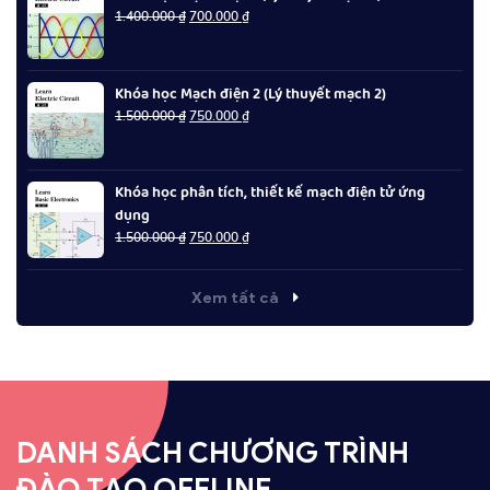
Giá
Giá
1.400.000
₫
700.000
₫
gốc
hiện
là:
tại
1.400.000 ₫.
là:
Khóa học Mạch điện 2 (Lý thuyết mạch 2)
700.000 ₫.
Giá
Giá
1.500.000
₫
750.000
₫
gốc
hiện
là:
tại
1.500.000 ₫.
là:
Khóa học phân tích, thiết kế mạch điện tử ứng
750.000 ₫.
dụng
Giá
Giá
1.500.000
₫
750.000
₫
gốc
hiện
là:
tại
1.500.000 ₫.
là:
Xem tất cả
750.000 ₫.
DANH SÁCH CHƯƠNG TRÌNH
ĐÀO TẠO OFFLINE