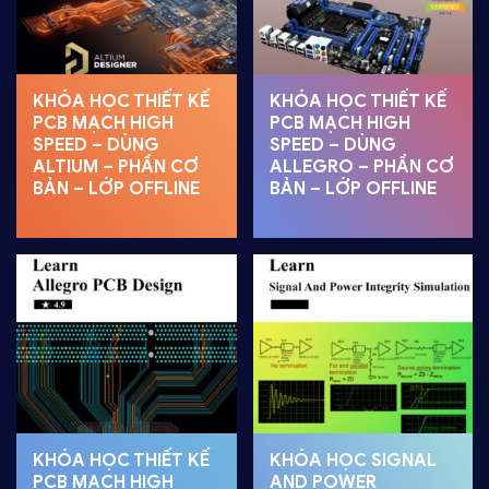
KHÓA HỌC THIẾT KẾ
KHÓA HỌC THIẾT KẾ
PCB MẠCH HIGH
PCB MẠCH HIGH
SPEED – DÙNG
SPEED – DÙNG
ALTIUM – PHẦN CƠ
ALLEGRO – PHẦN CƠ
BẢN – LỚP OFFLINE
BẢN – LỚP OFFLINE
KHÓA HỌC THIẾT KẾ
KHÓA HỌC SIGNAL
PCB MẠCH HIGH
AND POWER