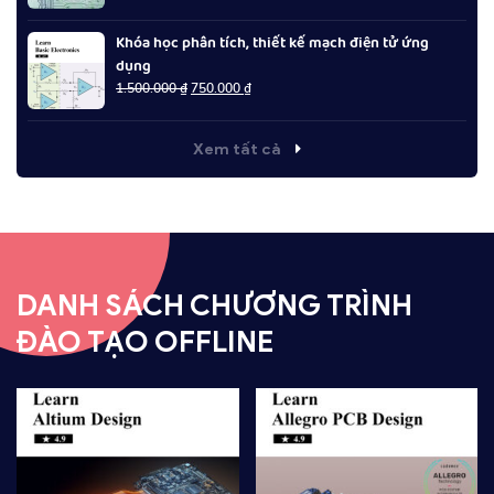
là:
tại
1.500.000 ₫.
là:
Khóa học phân tích, thiết kế mạch điện tử ứng
750.000 ₫.
dụng
Giá
Giá
1.500.000
₫
750.000
₫
gốc
hiện
là:
tại
1.500.000 ₫.
là:
Xem tất cả
750.000 ₫.
DANH SÁCH CHƯƠNG TRÌNH
ĐÀO TẠO OFFLINE