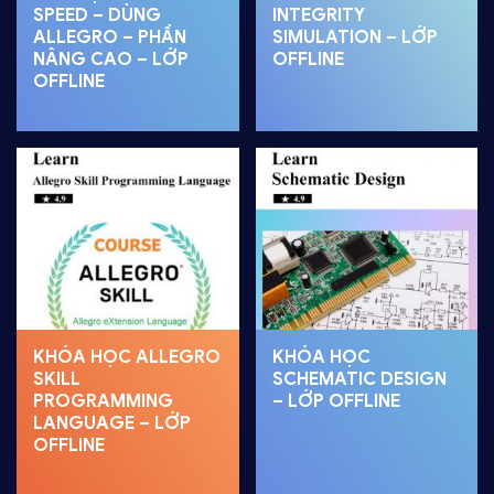
SPEED – DÙNG
INTEGRITY
ALLEGRO – PHẦN
SIMULATION – LỚP
NÂNG CAO – LỚP
OFFLINE
OFFLINE
KHÓA HỌC ALLEGRO
KHÓA HỌC
SKILL
SCHEMATIC DESIGN
PROGRAMMING
– LỚP OFFLINE
LANGUAGE – LỚP
OFFLINE