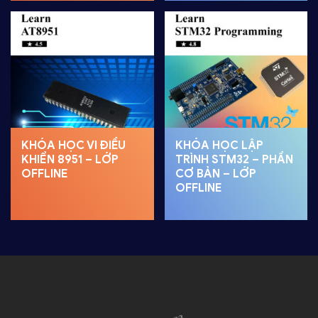
KHÓA HỌC VI ĐIỀU
KHÓA HỌC LẬP
KHIỂN 8951 – LỚP
TRÌNH STM32 – PHẦN
OFFLINE
CƠ BẢN – LỚP
OFFLINE