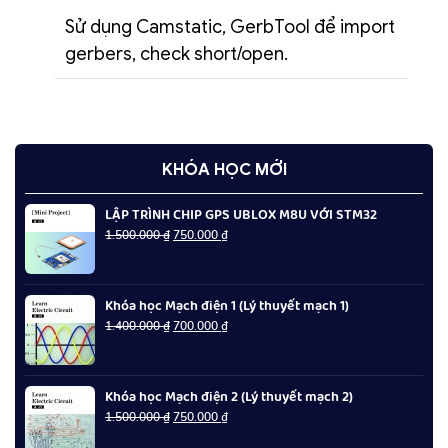
Sử dụng Camstatic, GerbTool để import
gerbers, check short/open.
KHÓA HỌC MỚI
LẬP TRÌNH CHIP GPS UBLOX M8U VỚI STM32
Giá
Giá
1.500.000
₫
750.000
₫
gốc
hiện
là:
tại
1.500.000 ₫.
là:
Khóa học Mạch điện 1 (Lý thuyết mạch 1)
750.000 ₫.
Giá
Giá
1.400.000
₫
700.000
₫
gốc
hiện
là:
tại
1.400.000 ₫.
là:
Khóa học Mạch điện 2 (Lý thuyết mạch 2)
700.000 ₫.
Giá
Giá
1.500.000
₫
750.000
₫
gốc
hiện