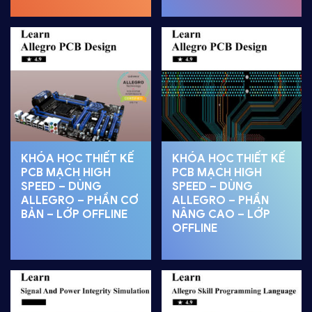
KHÓA HỌC THIẾT KẾ
KHÓA HỌC THIẾT KẾ
PCB MẠCH HIGH
PCB MẠCH HIGH
SPEED – DÙNG
SPEED – DÙNG
ALLEGRO – PHẦN CƠ
ALLEGRO – PHẦN
BẢN – LỚP OFFLINE
NÂNG CAO – LỚP
OFFLINE