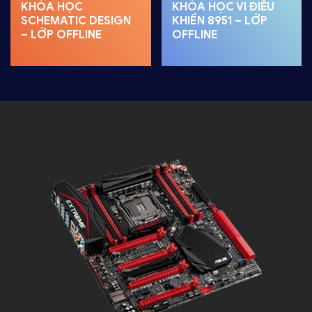
KHÓA HỌC
KHÓA HỌC VI ĐIỀU
SCHEMATIC DESIGN
KHIỂN 8951 – LỚP
– LỚP OFFLINE
OFFLINE