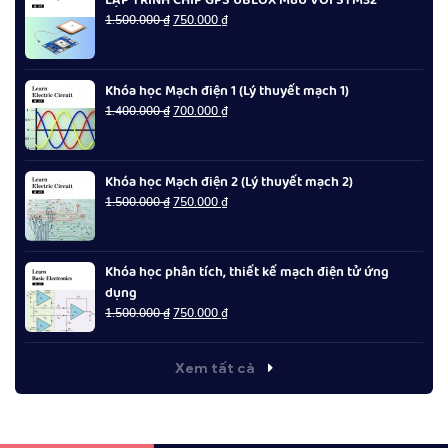
LẬP TRÌNH CHIP GPS UBLOX M8U VỚI STM32
Giá
Giá
1.500.000
₫
750.000
₫
gốc
hiện
là:
tại
1.500.000 ₫.
là:
Khóa học Mạch điện 1 (Lý thuyết mạch 1)
750.000 ₫.
Giá
Giá
1.400.000
₫
700.000
₫
gốc
hiện
là:
tại
1.400.000 ₫.
là:
Khóa học Mạch điện 2 (Lý thuyết mạch 2)
700.000 ₫.
Giá
Giá
1.500.000
₫
750.000
₫
gốc
hiện
là:
tại
1.500.000 ₫.
là:
Khóa học phân tích, thiết kế mạch điện tử ứng
750.000 ₫.
dụng
Giá
Giá
1.500.000
₫
750.000
₫
gốc
hiện
là:
tại
1.500.000 ₫.
là:
Xem tất cả
750.000 ₫.