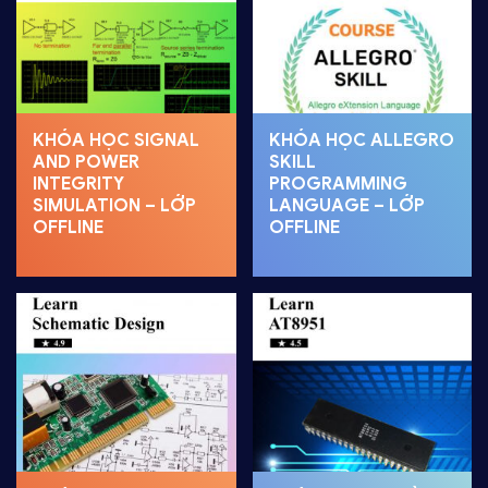
KHÓA HỌC SIGNAL
KHÓA HỌC ALLEGRO
AND POWER
SKILL
INTEGRITY
PROGRAMMING
SIMULATION – LỚP
LANGUAGE – LỚP
OFFLINE
OFFLINE