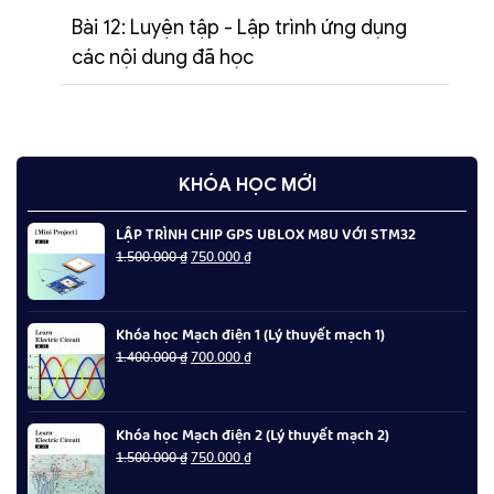
Bài 12: Luyện tập - Lập trình ứng dụng
các nội dung đã học
KHÓA HỌC MỚI
LẬP TRÌNH CHIP GPS UBLOX M8U VỚI STM32
Giá
Giá
1.500.000
₫
750.000
₫
gốc
hiện
là:
tại
1.500.000 ₫.
là:
Khóa học Mạch điện 1 (Lý thuyết mạch 1)
750.000 ₫.
Giá
Giá
1.400.000
₫
700.000
₫
gốc
hiện
là:
tại
1.400.000 ₫.
là:
Khóa học Mạch điện 2 (Lý thuyết mạch 2)
700.000 ₫.
Giá
Giá
1.500.000
₫
750.000
₫
gốc
hiện