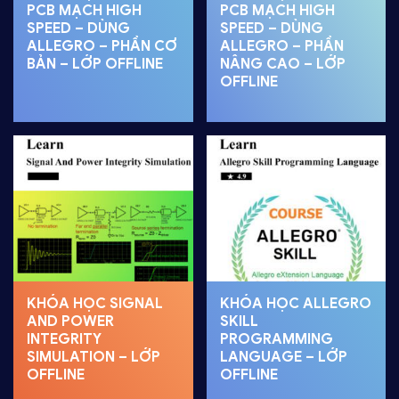
PCB MẠCH HIGH
PCB MẠCH HIGH
SPEED – DÙNG
SPEED – DÙNG
ALLEGRO – PHẦN CƠ
ALLEGRO – PHẦN
BẢN – LỚP OFFLINE
NÂNG CAO – LỚP
OFFLINE
KHÓA HỌC SIGNAL
KHÓA HỌC ALLEGRO
AND POWER
SKILL
INTEGRITY
PROGRAMMING
SIMULATION – LỚP
LANGUAGE – LỚP
OFFLINE
OFFLINE