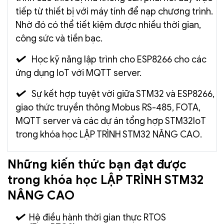
tiếp từ thiết bị với máy tính để nạp chương trình.
Nhờ đó có thể tiết kiệm được nhiều thời gian,
công sức và tiền bạc.
Học kỹ năng lập trình cho ESP8266 cho các
ứng dụng IoT với MQTT server.
Sự kết hợp tuyệt vời giữa STM32 và ESP8266,
giao thức truyền thông Mobus RS-485, FOTA,
MQTT server và các dự án tổng hợp STM32IoT
trong khóa học LẬP TRÌNH STM32 NÂNG CAO.
Những kiến thức bạn đạt được
trong khóa học LẬP TRÌNH STM32
NÂNG CAO
Hệ điều hành thời gian thực RTOS