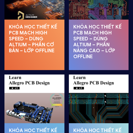
KHÓA HỌC THIẾT KẾ
KHÓA HỌC THIẾT KẾ
PCB MẠCH HIGH
PCB MẠCH HIGH
SPEED – DÙNG
SPEED – DÙNG
ALTIUM – PHẦN CƠ
ALTIUM – PHẦN
BẢN – LỚP OFFLINE
NÂNG CAO – LỚP
OFFLINE
KHÓA HỌC THIẾT KẾ
KHÓA HỌC THIẾT KẾ