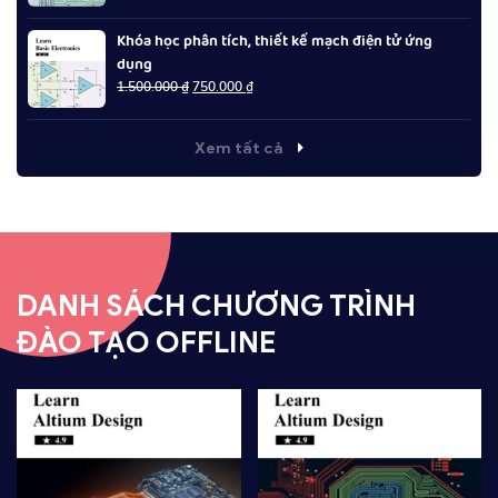
là:
tại
1.500.000 ₫.
là:
Khóa học phân tích, thiết kế mạch điện tử ứng
750.000 ₫.
dụng
Giá
Giá
1.500.000
₫
750.000
₫
gốc
hiện
là:
tại
1.500.000 ₫.
là:
Xem tất cả
750.000 ₫.
DANH SÁCH CHƯƠNG TRÌNH
ĐÀO TẠO OFFLINE