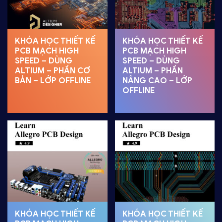
KHÓA HỌC THIẾT KẾ
KHÓA HỌC THIẾT KẾ
PCB MẠCH HIGH
PCB MẠCH HIGH
SPEED – DÙNG
SPEED – DÙNG
ALTIUM – PHẦN CƠ
ALTIUM – PHẦN
BẢN – LỚP OFFLINE
NÂNG CAO – LỚP
OFFLINE
KHÓA HỌC THIẾT KẾ
KHÓA HỌC THIẾT KẾ