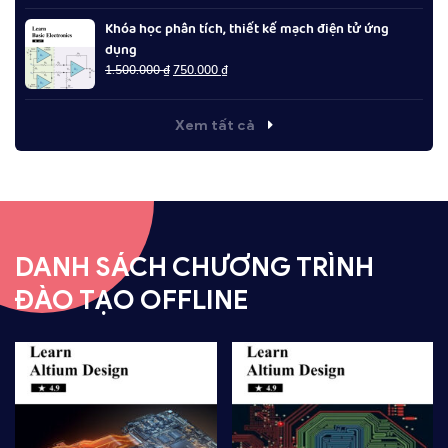
1.500.000 ₫.
là:
Khóa học phân tích, thiết kế mạch điện tử ứng
750.000 ₫.
dụng
Giá
Giá
1.500.000
₫
750.000
₫
gốc
hiện
là:
tại
1.500.000 ₫.
là:
Xem tất cả
750.000 ₫.
DANH SÁCH CHƯƠNG TRÌNH
ĐÀO TẠO OFFLINE