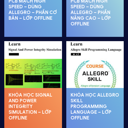
PCB MẠCH HIGH
PCB MẠCH HIGH
SPEED – DÙNG
SPEED – DÙNG
ALLEGRO – PHẦN CƠ
ALLEGRO – PHẦN
BẢN – LỚP OFFLINE
NÂNG CAO – LỚP
OFFLINE
KHÓA HỌC SIGNAL
KHÓA HỌC ALLEGRO
AND POWER
SKILL
INTEGRITY
PROGRAMMING
SIMULATION – LỚP
LANGUAGE – LỚP
OFFLINE
OFFLINE