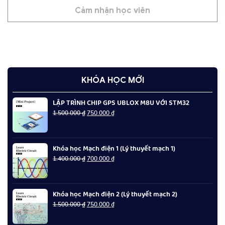
Cảm nhận học viên
KHÓA HỌC MỚI
LẬP TRÌNH CHIP GPS UBLOX M8U VỚI STM32
Giá
Giá
1.500.000
₫
750.000
₫
gốc
hiện
là:
tại
1.500.000 ₫.
là:
Khóa học Mạch điện 1 (Lý thuyết mạch 1)
750.000 ₫.
Giá
Giá
1.400.000
₫
700.000
₫
gốc
hiện
là:
tại
1.400.000 ₫.
là:
Khóa học Mạch điện 2 (Lý thuyết mạch 2)
700.000 ₫.
Giá
Giá
1.500.000
₫
750.000
₫
gốc
hiện
là:
tại