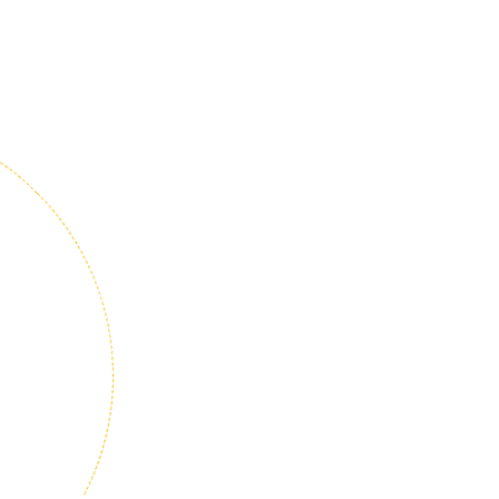
h
ư
ớ
n
g
n
g
h
ề
n
g
h
i
ệ
p
c
h
o
b
ạ
n