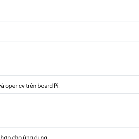
và opencv trên board Pi.
 hợp cho ứng dụng.