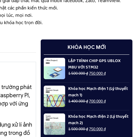
ợ giải đáp thắc mắc qua inbox facebook, Zalo, Teamview.
hật các phần kiến thức mới.
ọi lúc, mọi nơi.
u khóa học trọn đời.
KHÓA HỌC MỚI
LẬP TRÌNH CHIP GPS UBLOX
M8U VỚI STM32
Giá
Giá
1.500.000
₫
750.000
₫
gốc
hiện
là:
tại
i trường phát
Khóa học Mạch điện 1 (Lý thuyết
1.500.000 ₫.
là:
mạch 1)
aspberry PI,
750.000 ₫.
Giá
Giá
1.400.000
₫
700.000
₫
hợp với ứng
gốc
hiện
là:
tại
Khóa học Mạch điện 2 (Lý thuyết
1.400.000 ₫.
là:
mạch 2)
700.000 ₫.
ụng xử lí ảnh
Giá
Giá
1.500.000
₫
750.000
₫
ụng trong đồ
gốc
hiện