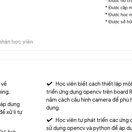
* Được hỗ tr
* Được cập n
* Được học m
* Được sở hữ
hận học viên
 về
Học viên biết cách thiết lập mô
ing.
triển ứng dụng opencv trên board R
nắm cách cấu hình camera để phù 
 áp dụng
dụng.
ể xử lí tự
Học viên tự phát triển các ứng d
sử dụng opencv và python để áp d