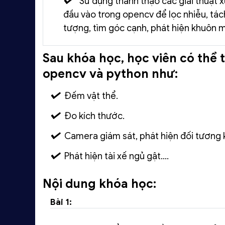
Sử dụng thành thạo các giải thuật xử
đầu vào trong opencv để lọc nhiễu, tác
tượng, tìm góc cạnh, phát hiện khuôn mặ
Sau khóa học, học viên có thể 
opencv và python như:
Đếm vật thể.
Đo kích thước.
Camera giám sát, phát hiện đối tương 
Phát hiện tài xế ngủ gật….
Nội dung khóa học:
Bài 1: