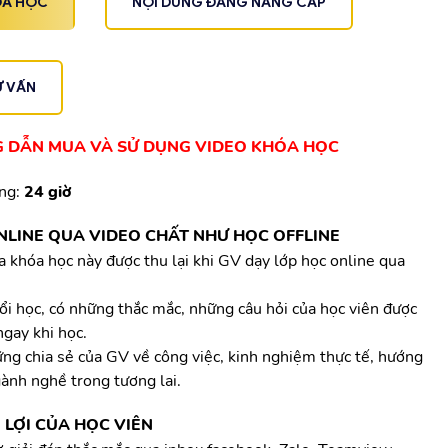
ÓA HỌC
NỘI DUNG ĐANG NÂNG CẤP
Ư VẤN
 DẪN MUA VÀ SỬ DỤNG VIDEO KHÓA HỌC
ợng:
24 giờ
NLINE QUA VIDEO CHẤT NHƯ HỌC OFFLINE
a khóa học này được thu lại khi GV dạy lớp học online qua
ổi học, có những thắc mắc, những câu hỏi của học viên được
ngay khi học.
ng chia sẻ của GV về công việc, kinh nghiệm thực tế, hướng
gành nghề trong tương lai.
LỢI CỦA HỌC VIÊN