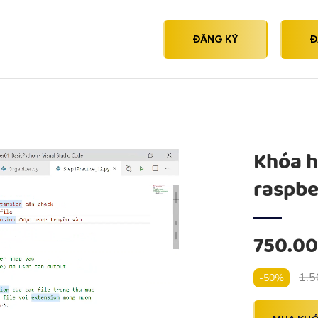
ĐĂNG KÝ
Đ
Khóa h
raspbe
750.0
1.5
-50%