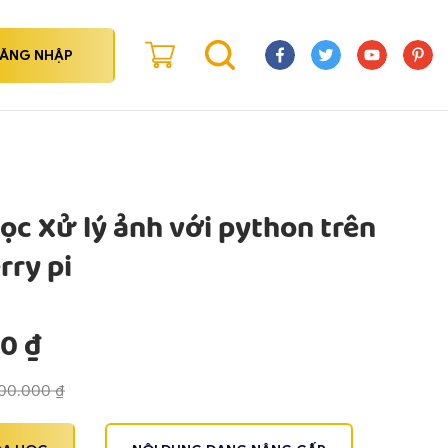
ĂNG NHẬP
ọc Xử lý ảnh với python trên
rry pi
00
₫
00.000
₫