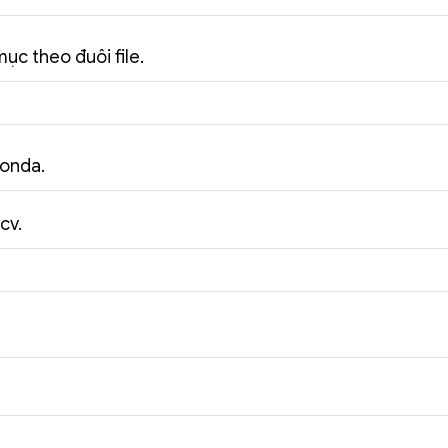
ục theo đuôi file.
conda.
cv.