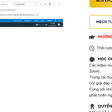
MUA KH
INBOX T
HƯỚNG
Thời lư
HỌC O
Các video củ
Zoom.
Trong các bu
GV giải đáp 
Cùng với nhữ
phát triển n
QUYỀN 