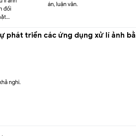
 lí ảnh
án, luận văn.
h đối
t...
tự phát triển các ứng dụng xử lí ảnh b
khả nghi.