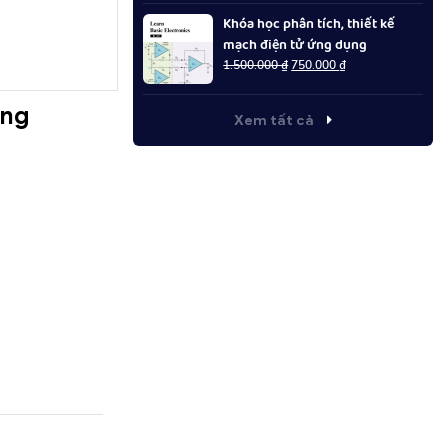
là:
tại
Khóa học phân tích, thiết kế
1.500.000 ₫.
là:
mạch điện tử ứng dụng
750.000 ₫.
Giá
Giá
1.500.000
₫
750.000
₫
gốc
hiện
là:
tại
ằng
1.500.000 ₫.
là:
Xem tất cả
750.000 ₫.