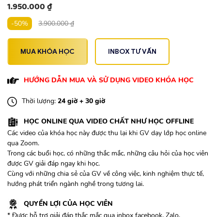
1.950.000
₫
-50%
3.900.000
₫
MUA KHÓA HỌC
INBOX TƯ VẤN
HƯỚNG DẪN MUA VÀ SỬ DỤNG VIDEO KHÓA HỌC
Thời lượng:
24 giờ + 30 giờ
HỌC ONLINE QUA VIDEO CHẤT NHƯ HỌC OFFLINE
Các video của khóa học này được thu lại khi GV dạy lớp học online
qua Zoom.
Trong các buổi học, có những thắc mắc, những câu hỏi của học viên
được GV giải đáp ngay khi học.
Cùng với những chia sẻ của GV về công việc, kinh nghiệm thực tế,
hướng phát triển ngành nghề trong tương lai.
QUYỀN LỢI CỦA HỌC VIÊN
* Được hỗ trợ giải đáp thắc mắc qua inbox facebook, Zalo,