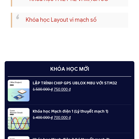
Khóa học Layout vi mạch số
KHÓA HỌC MỚI
LẬP TRÌNH CHIP GPS UBLOX M8U VỚI STM32
Giá
Giá
1.500.000
₫
750.000
₫
gốc
hiện
là:
tại
1.500.000 ₫.
là:
Khóa học Mạch điện 1 (Lý thuyết mạch 1)
750.000 ₫.
Giá
Giá
1.400.000
₫
700.000
₫
gốc
hiện
là:
tại
1.400.000 ₫.
là: