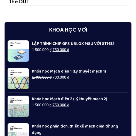
the DUT
KHÓA HỌC MỚI
LẬP TRÌNH CHIP GPS UBLOX M8U VỚI STM32
Giá
Giá
1.500.000
₫
750.000
₫
gốc
hiện
là:
tại
1.500.000 ₫.
là:
Khóa học Mạch điện 1 (Lý thuyết mạch 1)
750.000 ₫.
Giá
Giá
1.400.000
₫
700.000
₫
gốc
hiện
là:
tại
1.400.000 ₫.
là:
Khóa học Mạch điện 2 (Lý thuyết mạch 2)
700.000 ₫.
Giá
Giá
1.500.000
₫
750.000
₫
gốc
hiện
là:
tại
1.500.000 ₫.
là:
Khóa học phân tích, thiết kế mạch điện tử ứng
750.000 ₫.
dụng