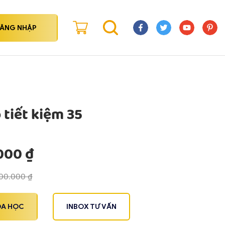
ĂNG NHẬP
tiết kiệm 35
.000
₫
00.000
₫
ÓA HỌC
INBOX TƯ VẤN