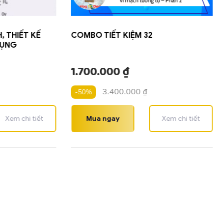
 THIẾT KẾ
COMBO TIẾT KIỆM 32
DỤNG
1.700.000
₫
3.400.000
₫
-50%
Xem chi tiết
Mua ngay
Xem chi tiết