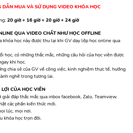
 DẪN MUA VÀ SỬ DỤNG VIDEO KHÓA HỌC
ợng:
20 giờ + 16 giờ + 20 giờ + 24 giờ
NLINE QUA VIDEO CHẤT NHƯ HỌC OFFLINE
a khóa học này được thu lại khi GV dạy lớp học online qua
ổi học, có những thắc mắc, những câu hỏi của học viên được
ngay khi học.
ng chia sẻ của GV về công việc, kinh nghiệm thực tế, hướng
gành nghề trong tương lai.
LỢI CỦA HỌC VIÊN
ợ giải đáp thắc mắc qua inbox facebook, Zalo, Teamview.
hật các phần kiến thức mới.
ọi lúc, mọi nơi.
u khóa học trọn đời.