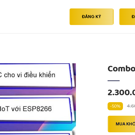
ĐĂNG KÝ
Đ
Combo 
2.300
4.6
-50%
MUA KH