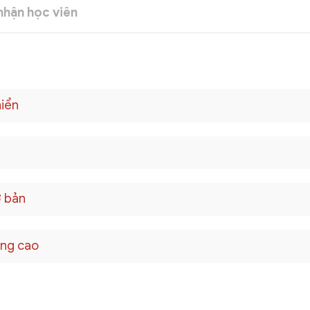
hận học viên
hiển
ơ bản
âng cao