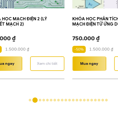
 HỌC MẠCH ĐIỆN 2 (LÝ
KHÓA HỌC PHÂN TÍCH,
ẾT MẠCH 2)
MẠCH ĐIỆN TỬ ỨNG 
.000
₫
750.000
₫
1.500.000
₫
1.500.000
₫
-50%
ua ngay
Xem chi tiết
Mua ngay