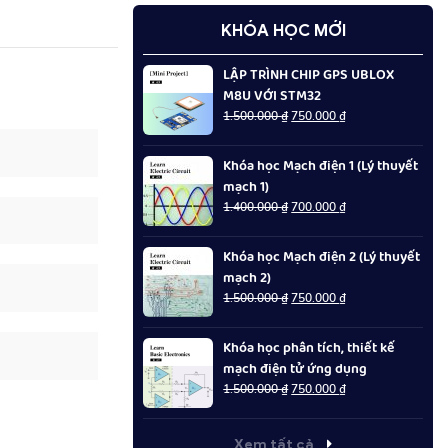
KHÓA HỌC MỚI
LẬP TRÌNH CHIP GPS UBLOX
M8U VỚI STM32
Giá
Giá
1.500.000
₫
750.000
₫
gốc
hiện
là:
tại
Khóa học Mạch điện 1 (Lý thuyết
1.500.000 ₫.
là:
mạch 1)
750.000 ₫.
Giá
Giá
1.400.000
₫
700.000
₫
gốc
hiện
là:
tại
Khóa học Mạch điện 2 (Lý thuyết
1.400.000 ₫.
là:
mạch 2)
700.000 ₫.
Giá
Giá
1.500.000
₫
750.000
₫
gốc
hiện
là:
tại
Khóa học phân tích, thiết kế
1.500.000 ₫.
là:
mạch điện tử ứng dụng
750.000 ₫.
Giá
Giá
1.500.000
₫
750.000
₫
gốc
hiện
là:
tại
1.500.000 ₫.
là:
Xem tất cả