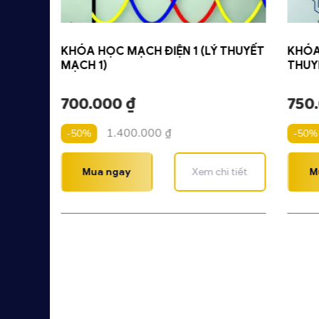
M8U
KHÓA HỌC MẠCH ĐIỆN 1 (LÝ THUYẾT
KHÓA
MẠCH 1)
THUY
700.000
₫
750
1.400.000
₫
-50%
-50%
 tiết
Mua ngay
Xem chi tiết
M