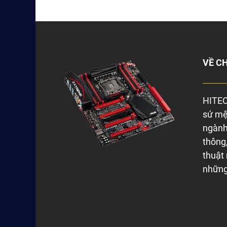
VỀ C
HITEC
sứ mệ
ngành 
thông,
thuật
những