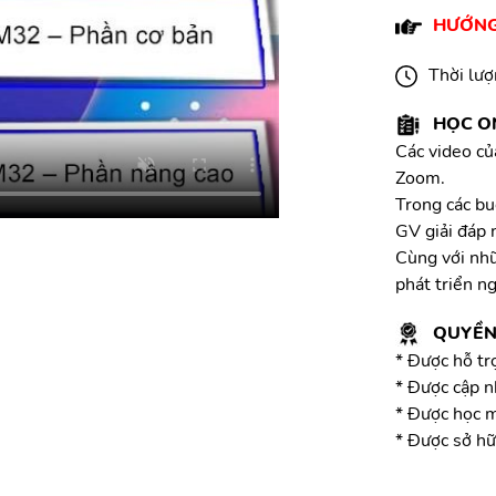
HƯỚNG
Thời lư
HỌC O
Các video củ
Zoom.
Trong các bu
GV giải đáp 
Cùng với nhữ
phát triển n
QUYỀN 
* Được hỗ tr
* Được cập n
* Được học m
* Được sở hữ