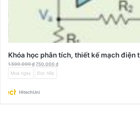
Khóa học phân tích, thiết kế mạch điện
Giá
Giá
1.500.000
₫
750.000
₫
gốc
hiện
Mua ngay
Đọc tiếp
là:
tại
1.500.000 ₫.
là:
750.000 ₫.
HitechUni