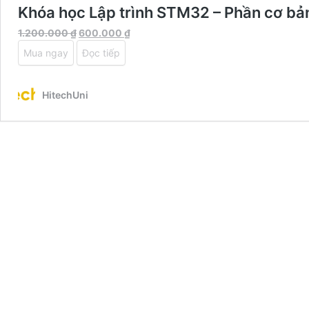
Khóa học Lập trình STM32 – Phần cơ bả
Giá
Giá
1.200.000
₫
600.000
₫
gốc
hiện
Mua ngay
Đọc tiếp
là:
tại
1.200.000 ₫.
là:
600.000 ₫.
HitechUni